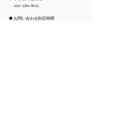
050-3561-8055
◆ お問い合わせ対応時間
平日9:00-16:00
日曜9:00-16:00
定休日：土曜日
◆ 販売価格
お問い合わせいただいた後、メールに
てお知らせいたします。
◆ 代金の支払方法・時期
銀行振り込みでお願いしております。
ご請求後５営業日以内のお支払いをお
願いいたします。
◆ 商品のお届け時期
本番日12日前を目処に発送します。