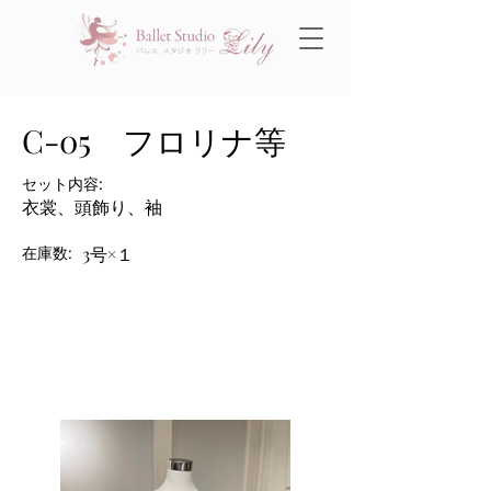
C-05 フロリナ等
セット内容:
衣裳、頭飾り、袖
在庫数:
3号×１