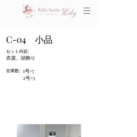
C-04 小品
セット内容:
衣裳、頭飾り
在庫数:
1号×7
2号×3