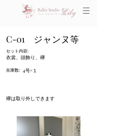
C-01 ジャンヌ等
セット内容:
衣裳、頭飾り、襷
在庫数:
4号×１
襷は取り外しできます