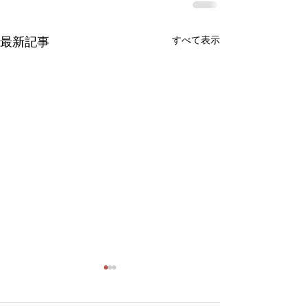
最新記事
すべて表示
ジャイロキネシスワーク
新規募集につい
ショップ開催
11/30(土)開催を